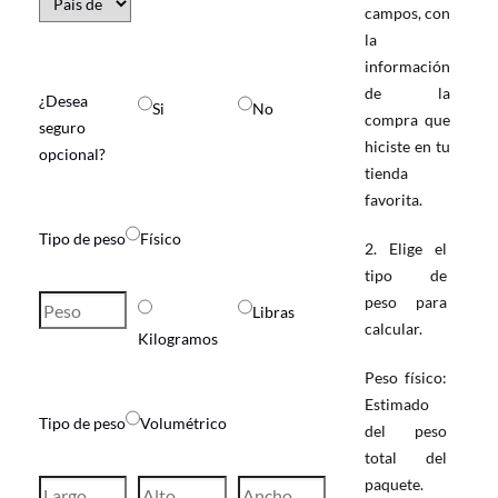
campos, con
la
información
de la
¿Desea
Si
No
compra que
seguro
hiciste en tu
opcional?
tienda
favorita.
Tipo de peso
Físico
2. Elige el
tipo de
peso para
Libras
calcular.
Kilogramos
Peso físico:
Estimado
Tipo de peso
Volumétrico
del peso
total del
paquete.